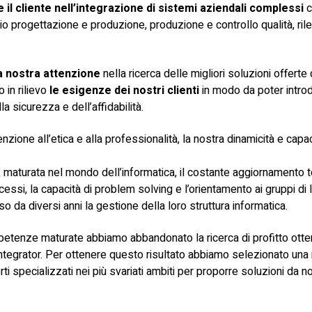
l cliente nell’integrazione di sistemi aziendali complessi
c
ficio progettazione e produzione, produzione e controllo qualità, r
a nostra attenzione
nella ricerca delle migliori soluzioni offert
in rilievo
le esigenze dei nostri clienti
in modo da poter intro
la sicurezza e dell’affidabilità.
enzione all’etica e alla professionalità, la nostra dinamicità e capa
a
maturata nel mondo dell’informatica, il costante aggiornamento te
cessi, la capacità di problem solving e l’orientamento ai gruppi d
o da diversi anni la gestione della loro struttura informatica.
tenze maturate abbiamo abbandonato la ricerca di profitto ottenu
tegrator. Per ottenere questo risultato abbiamo selezionato un
i specializzati nei più svariati ambiti per proporre soluzioni da n