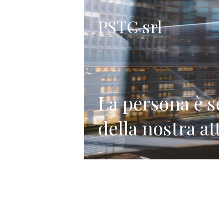
PSTC srl
La persona è s
della nostra a